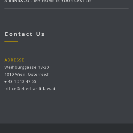
AIRBNB&CO – MY HOME IS YOUR CASTLE!
Contact Us
ADRESSE
Weihburggasse 18-20
1010 Wien, Österreich
+ 43 1 512 47 55
office@eberhardt-law.at