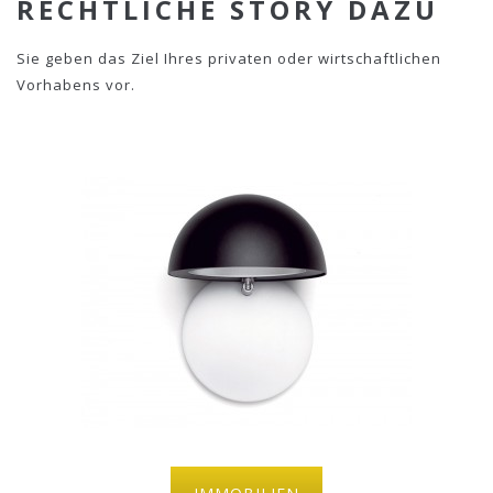
RECHTLICHE STORY DAZU
aperiam, eaque ipsa quae ab illo invent ore veritatis et
quasi architecto beatae vitae dicta sunt explicabo. Nemo
Sie geben das Ziel Ihres privaten oder wirtschaftlichen
enim ipsam voluptatem quia voluptas sit.
Vorhabens vor.